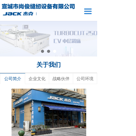
끀
关于我们
公司简介
企业文化
战略伙伴
公司环境