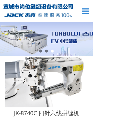
끀
JK-8740C 四针六线拼缝机